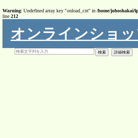
Warning
: Undefined array key "onload_cnt" in
/home/johoshakai/l
line
212
オンラインショッ