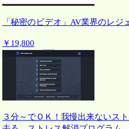
「秘密のビデオ」AV業界のレジ
￥19,800
３分～でＯＫ！我慢出来ないス
去る、ストレス解消プログラム