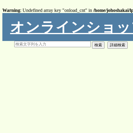
Warning
: Undefined array key "onload_cnt" in
/home/johoshakai/l
オンラインショッ