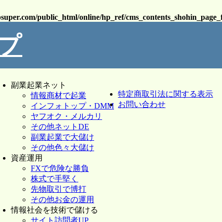
psuper.com/public_html/online/hp_ref/cms_contents_shohin_page_
プ
副業起業ネット
特定商取引法に関する表示
情報商材で起業
お問い合わせ
インフォトップ・DMM
ヤフオク・メルカリ
その他ネットDE
副業起業で大儲け
その他色々大儲け
資産運用
FXで危険な勝負
株式で手堅く
先物取引で博打
その他お金の運用
情報社会を技術で儲ける
サイト訪問者UP