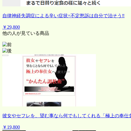
自律神経失調症による辛い症状=不定愁訴は自分で治そう‼
￥29,800
他の人が見ている商品
彼女やセフレを、望む事なら何でもしてくれる「極上の奉仕
￥19,800