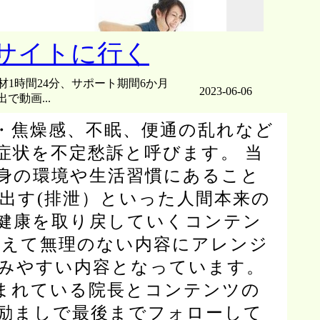
教材1時間24分、サポート期間6か月
2023-06-06
で動画...
・焦燥感、不眠、便通の乱れなど
症状を不定愁訴と呼びます。 当
身の環境や生活習慣にあること
出す(排泄）といった人間本来の
健康を取り戻していくコンテン
まえて無理のない内容にアレンジ
みやすい内容となっています。
まれている院長とコンテンツの
励ましで最後までフォローして