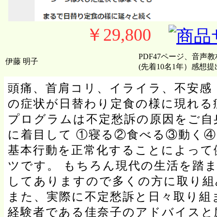
￥29,800
PDF47ページ、音声
伊藤 明子
(先着10名1年）感想提出
頭痛、首肩コリ、イライラ、不安感
の症状が日替わり定食の様に現れる
プログラムは不定愁訴の原因をご自
に着目して ①寝る②食べる③動く④
基本行動を正常化することによって
ツです。 もちろん現代の生活を踏
してありますので多くの方に取り組
また、実際に不定愁訴と日々取り組
経験者である佳奈子のアドバイスと